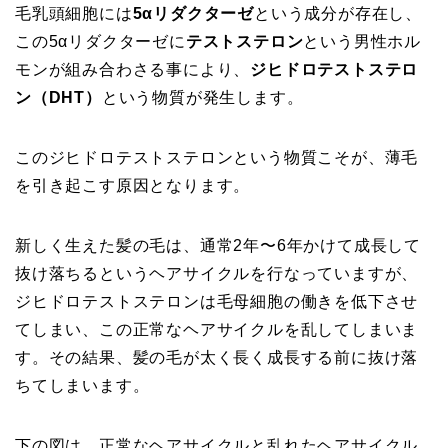
毛乳頭細胞には
5αリダクターゼ
という成分が存在し、
この5αリダクターゼに
テストステロン
という男性ホル
モンが組み合わさる事により、
ジヒドロテストステロ
ン（DHT）
という物質が発生します。
このジヒドロテストステロンという物質こそが、薄毛
を引き起こす原因となります。
新しく生えた髪の毛は、通常2年〜6年かけて成長して
抜け落ちるというヘアサイクルを行なっていますが、
ジヒドロテストステロンは毛母細胞の働きを低下させ
てしまい、この正常なヘアサイクルを乱してしまいま
す。その結果、髪の毛が太く長く成長する前に抜け落
ちてしまいます。
下の図は、正常なヘアサイクルと乱れたヘアサイクル