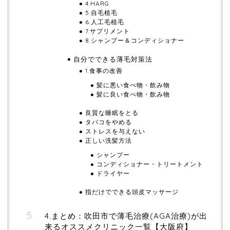
4.HARG
5.自毛植毛
6.人工毛植毛
7.サプリメント
8.シャンプー＆コンディショナー
自分でできる薄毛対策法
1.食事の改善
髪に悪い食べ物・飲み物
髪に良い食べ物・飲み物
良質な睡眠をとる
タバコをやめる
ストレスを与えない
正しい洗髪方法
シャンプー
コンディショナー・トリートメント
ドライヤー
指だけでできる頭皮マッサージ
4.まとめ：吹田市で薄毛治療(AGA治療)が出
来るオススメクリニック一覧【大阪府】