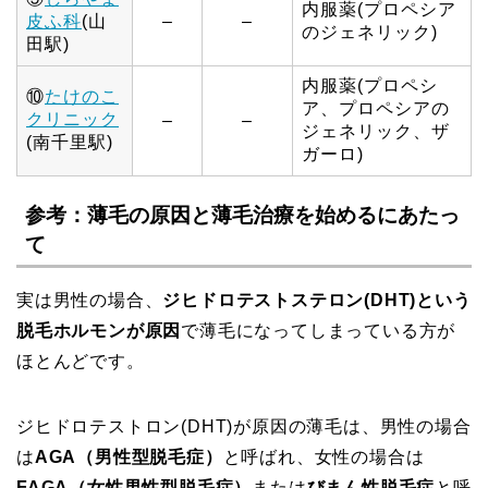
内服薬(プロペシア
皮ふ科
(山
–
–
のジェネリック)
田駅)
内服薬(プロペシ
⑩
たけのこ
ア、プロペシアの
クリニック
–
–
ジェネリック、ザ
(南千里駅)
ガーロ)
参考：薄毛の原因と薄毛治療を始めるにあたっ
て
実は男性の場合、
ジヒドロテストステロン(DHT)という
脱毛ホルモンが原因
で薄毛になってしまっている方が
ほとんどです。
ジヒドロテストロン(DHT)が原因の薄毛は、男性の場合
は
AGA（男性型脱毛症）
と呼ばれ、女性の場合は
FAGA（女性男性型脱毛症）
または
びまん性脱毛症
と呼