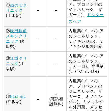
ア、プロペシアの
①
ぬのでク
ジェネリック、ザ
リニック
–
–
ガーロ)、
ドクター
(山田駅)
ズヘア
②
吹田駅前
内服薬(プロペシア
スキンクリ
のジェネリック、
–
–
ニック
(吹
ミノキシジル)、ミ
田駅)
ノキシジル外用薬
内服薬(プロペシア
③
江坂クリ
のジェネリック、
ニック
(江
–
–
ザガーロ)、育毛剤
坂駅)
(ナビジョンDR)
内服薬(プロペシ
ア、プロペシアの
ジェネリック、ザ
–
④
81clinic
ガーロ、ミノキシ
(電話相
–
(江坂駅)
ジル)、ミノキシジ
談無料)
ル外用薬、メソセ