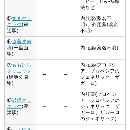
ラピー、HARG療
法など
⑤
すまクリ
内服薬(薬名不
ニック
(岸
–
–
明)、外用薬(薬名
辺駅)
不明)
⑥
遠藤皮膚
科
(千里山
–
–
内服薬(薬名不明)
駅)
⑦
ももはら
内服薬(プロペシ
クリニック
ア、プロペシアの
–
–
(緑地公園
ジェネリック、ザ
駅)
ガーロ)
内服薬(プロペシ
⑧
岩橋クリ
ア、プロペシアの
ニック
(豊
–
–
ジェネリック、ザ
津駅)
ガーロ、ザガーロ
のジェネリック)
⑨
しらやま