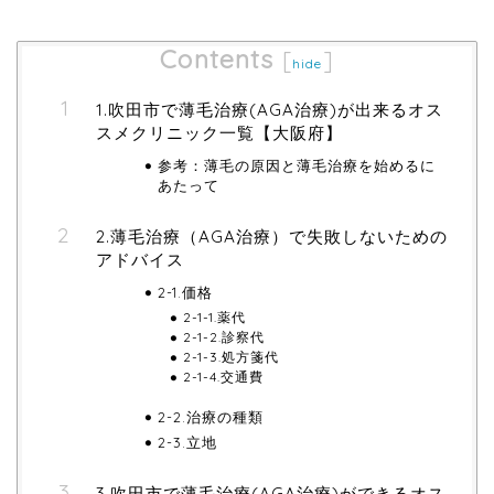
Contents
[
]
hide
1.吹田市で薄毛治療(AGA治療)が出来るオス
スメクリニック一覧【大阪府】
参考：薄毛の原因と薄毛治療を始めるに
あたって
2.薄毛治療（AGA治療）で失敗しないための
アドバイス
2-1.価格
2-1-1.薬代
2-1-2.診察代
2-1-3.処方箋代
2-1-4.交通費
2-2.治療の種類
2-3.立地
3.吹田市で薄毛治療(AGA治療)ができるオス