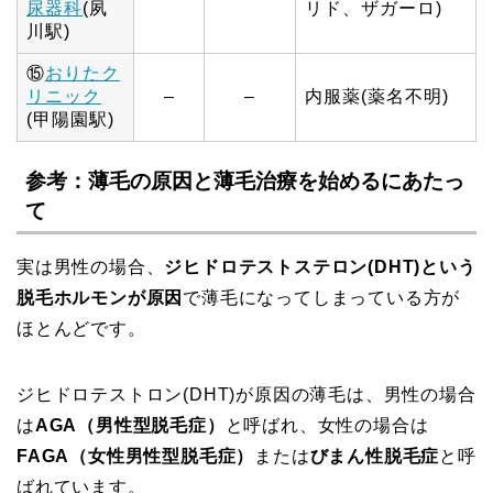
尿器科
(夙
リド、ザガーロ)
川駅)
⑮
おりたク
リニック
–
–
内服薬(薬名不明)
(甲陽園駅)
参考：薄毛の原因と薄毛治療を始めるにあたっ
て
実は男性の場合、
ジヒドロテストステロン(DHT)という
脱毛ホルモンが原因
で薄毛になってしまっている方が
ほとんどです。
ジヒドロテストロン(DHT)が原因の薄毛は、男性の場合
は
AGA（男性型脱毛症）
と呼ばれ、女性の場合は
FAGA（女性男性型脱毛症）
または
びまん性脱毛症
と呼
ばれています。