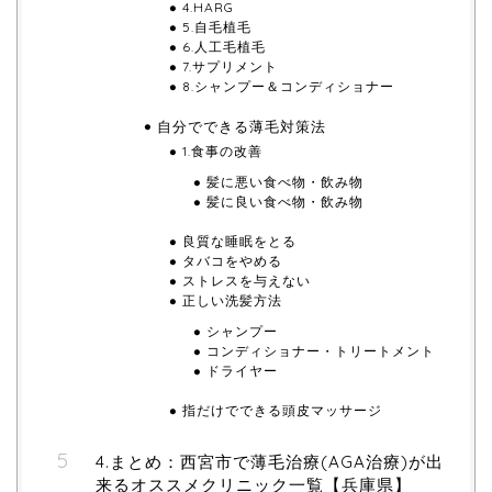
4.HARG
5.自毛植毛
6.人工毛植毛
7.サプリメント
8.シャンプー＆コンディショナー
自分でできる薄毛対策法
1.食事の改善
髪に悪い食べ物・飲み物
髪に良い食べ物・飲み物
良質な睡眠をとる
タバコをやめる
ストレスを与えない
正しい洗髪方法
シャンプー
コンディショナー・トリートメント
ドライヤー
指だけでできる頭皮マッサージ
4.まとめ：西宮市で薄毛治療(AGA治療)が出
来るオススメクリニック一覧【兵庫県】