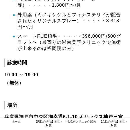
等）・・・・・1,800円〜/月
外用薬（ミノキシジルとフィナステリドが配合
されたオリジナルスプレー）・・・・・8,318
円〜/月
スマートFUE植毛・・・・・396,000円/500グ
ラフト〜（最寄りの湘南美容クリニックで施術
が出来るのは福岡院のみ）
診療時間
10:00 ～ 19:00
（無休）
場所
兵庫県神戸市中央区御幸通6-1-10 オリックス神戸三宮
ホーム
【男性の薄毛】原因・
地域別クリニック案内
【女性の薄毛】原因・
ビル5F
（JR三宮駅より徒歩5分）
対策
対策