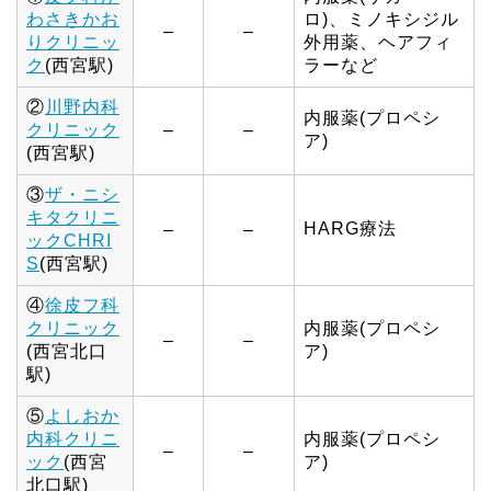
わさきかお
ロ)、ミノキシジル
–
–
りクリニッ
外用薬、ヘアフィ
ク
(西宮駅)
ラーなど
②
川野内科
内服薬(プロペシ
クリニック
–
–
ア)
(西宮駅)
③
ザ・ニシ
キタクリニ
HARG療法
–
–
ックCHRI
S
(西宮駅)
④
徐皮フ科
クリニック
内服薬(プロペシ
–
–
(西宮北口
ア)
駅)
⑤
よしおか
内科クリニ
内服薬(プロペシ
–
–
ック
(西宮
ア)
北口駅)