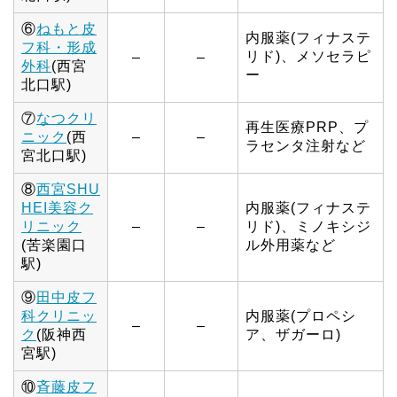
⑥
ねもと皮
内服薬(フィナステ
フ科・形成
リド)、メソセラピ
–
–
外科
(西宮
ー
北口駅)
⑦
なつクリ
再生医療PRP、プ
ニック
(西
–
–
ラセンタ注射など
宮北口駅)
⑧
西宮SHU
HEI美容ク
内服薬(フィナステ
リニック
–
–
リド)、ミノキシジ
(苦楽園口
ル外用薬など
駅)
⑨
田中皮フ
科クリニッ
内服薬(プロペシ
–
–
ク
(阪神西
ア、ザガーロ)
宮駅)
⑩
斉藤皮フ