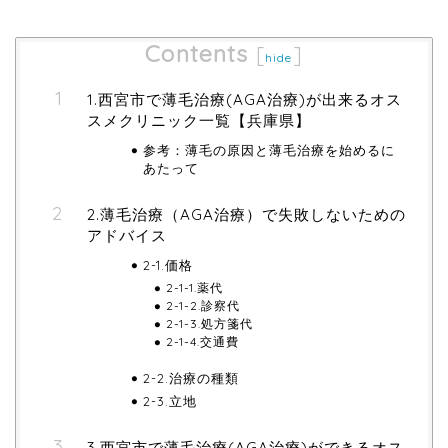
Contents
[
]
hide
1.西宮市で薄毛治療(AGA治療)が出来るオス
スメクリニック一覧【兵庫県】
参考：薄毛の原因と薄毛治療を始めるに
あたって
2.薄毛治療（AGA治療）で失敗しないための
アドバイス
2-1.価格
2-1-1.薬代
2-1-2.診察代
2-1-3.処方箋代
2-1-4.交通費
2-2.治療の種類
2-3.立地
3.西宮市で薄毛治療(AGA治療)ができるオス