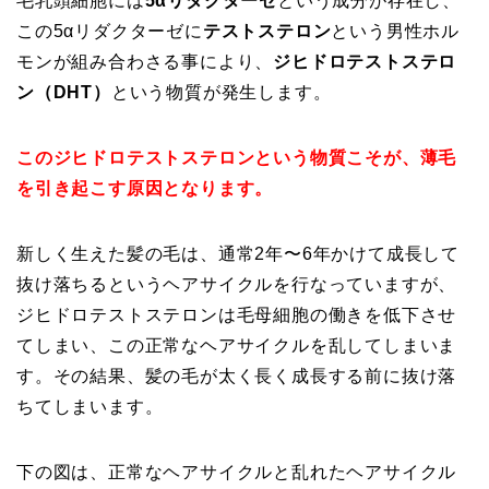
毛乳頭細胞には
5αリダクターゼ
という成分が存在し、
この5αリダクターゼに
テストステロン
という男性ホル
モンが組み合わさる事により、
ジヒドロテストステロ
ン（DHT）
という物質が発生します。
このジヒドロテストステロンという物質こそが、薄毛
を引き起こす原因となります。
新しく生えた髪の毛は、通常2年〜6年かけて成長して
抜け落ちるというヘアサイクルを行なっていますが、
ジヒドロテストステロンは毛母細胞の働きを低下させ
てしまい、この正常なヘアサイクルを乱してしまいま
す。その結果、髪の毛が太く長く成長する前に抜け落
ちてしまいます。
下の図は、正常なヘアサイクルと乱れたヘアサイクル