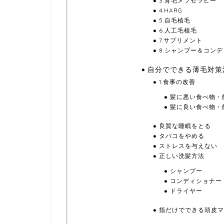
3.育毛メソセラピー
4.HARG
5.自毛植毛
6.人工毛植毛
7.サプリメント
8.シャンプー＆コン
自分でできる薄毛対策
1.食事の改善
髪に悪い食べ物・
髪に良い食べ物・
良質な睡眠をとる
タバコをやめる
ストレスを与えない
正しい洗髪方法
シャンプー
コンディショナー
ドライヤー
指だけでできる頭皮マ