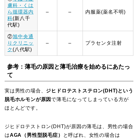
膚科・くは
ら循環器内
–
–
内服薬(薬名不明)
科
(新八千
代駅)
②
旭中央通
りクリニッ
–
–
プラセンタ注射
ク
(八代駅)
参考：薄毛の原因と薄毛治療を始めるにあたっ
て
実は男性の場合、
ジヒドロテストステロン(DHT)という
脱毛ホルモンが原因
で薄毛になってしまっている方が
ほとんどです。
ジヒドロテストロン(DHT)が原因の薄毛は、男性の場合
は
AGA（男性型脱毛症）
と呼ばれ、女性の場合は