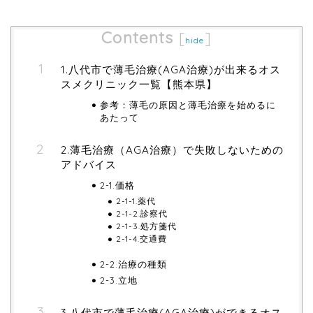
Contents
[
]
hide
1.八代市で薄毛治療(AGA治療)が出来るオス
スメクリニック一覧【熊本県】
参考：薄毛の原因と薄毛治療を始めるに
あたって
2.薄毛治療（AGA治療）で失敗しないための
アドバイス
2-1.価格
2-1-1.薬代
2-1-2.診察代
2-1-3.処方箋代
2-1-4.交通費
2-2.治療の種類
2-3.立地
3.八代市で薄毛治療(AGA治療)ができるオス