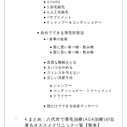
4.HARG
5.自毛植毛
6.人工毛植毛
7.サプリメント
8.シャンプー＆コンディショナー
自分でできる薄毛対策法
1.食事の改善
髪に悪い食べ物・飲み物
髪に良い食べ物・飲み物
良質な睡眠をとる
タバコをやめる
ストレスを与えない
正しい洗髪方法
シャンプー
コンディショナー・トリートメント
ドライヤー
指だけでできる頭皮マッサージ
4.まとめ：八代市で薄毛治療(AGA治療)が出
来るオススメクリニック一覧【熊本】