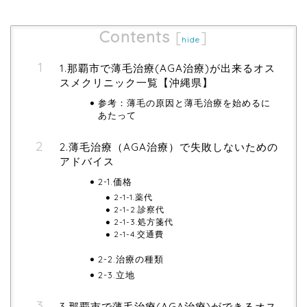
Contents
[
]
hide
1.那覇市で薄毛治療(AGA治療)が出来るオス
スメクリニック一覧【沖縄県】
参考：薄毛の原因と薄毛治療を始めるに
あたって
2.薄毛治療（AGA治療）で失敗しないための
アドバイス
2-1.価格
2-1-1.薬代
2-1-2.診察代
2-1-3.処方箋代
2-1-4.交通費
2-2.治療の種類
2-3.立地
3.那覇市で薄毛治療(AGA治療)ができるオス