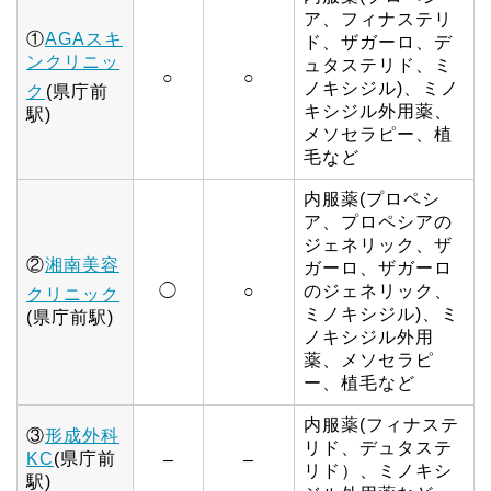
ア、フィナステリ
①
AGAスキ
ド、ザガーロ、デ
ンクリニッ
ュタステリド、ミ
○
○
ノキシジル)、ミノ
ク
(県庁前
キシジル外用薬、
駅)
メソセラピー、植
毛など
内服薬(プロペシ
ア、プロペシアの
ジェネリック、ザ
②
湘南美容
ガーロ、ザガーロ
◯
○
のジェネリック、
クリニック
ミノキシジル)、ミ
(県庁前駅)
ノキシジル外用
薬、メソセラピ
ー、植毛など
内服薬(フィナステ
③
形成外科
リド、デュタステ
KC
(県庁前
–
–
リド）、ミノキシ
駅)