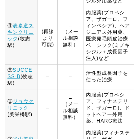
ジル外用薬など
内服薬(プロペシ
ア、ザガーロ、フ
④
表参道ス
–
–
ィンペシア)、ヘア
(再診
（メー
キンクリニ
ジニアス外用薬、
より
ル相談
ック
(牧志
医療発毛頭皮治療
可能)
無料）
駅)
ベーシック(ミノキ
シジル＋成長因子
注入)など
⑤
SUCCE
活性型成長因子を
SS-B
(牧志
–
–
使った治療
駅)
内服薬(プロペシ
–
⑥
ジョウク
ア、フィナステリ
（メー
リニック
–
ド、ザガーロ)、ド
ル相談
(美栄橋駅)
ットヘアー外用
無料）
薬、HARG療法
内服薬(フィナステ