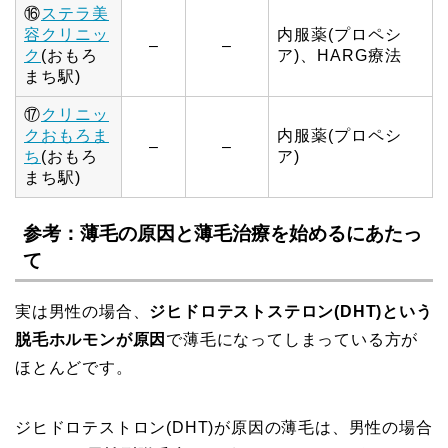
⑯
ステラ美
容クリニッ
内服薬(プロペシ
–
–
ク
(おもろ
ア)、HARG療法
まち駅)
⑰
クリニッ
クおもろま
内服薬(プロペシ
–
–
ち
(おもろ
ア)
まち駅)
参考：薄毛の原因と薄毛治療を始めるにあたっ
て
実は男性の場合、
ジヒドロテストステロン(DHT)という
脱毛ホルモンが原因
で薄毛になってしまっている方が
ほとんどです。
ジヒドロテストロン(DHT)が原因の薄毛は、男性の場合