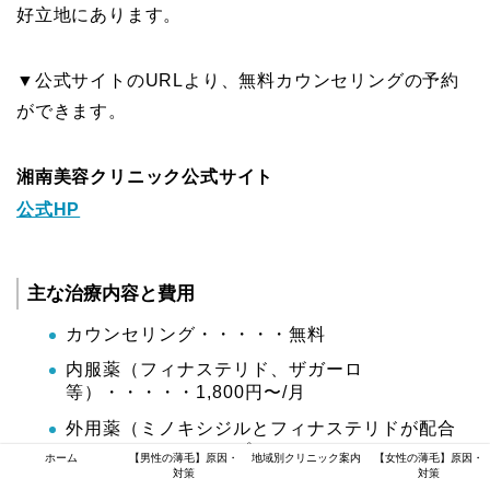
好立地にあります。
▼公式サイトのURLより、無料カウンセリングの予約
ができます。
湘南美容クリニック公式サイト
公式HP
主な治療内容と費用
カウンセリング・・・・・無料
内服薬（フィナステリド、ザガーロ
等）・・・・・1,800円〜/月
外用薬（ミノキシジルとフィナステリドが配合
されたオリジナルスプレー）・・・・・8,318
ホーム
【男性の薄毛】原因・
地域別クリニック案内
【女性の薄毛】原因・
円〜/月
対策
対策