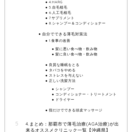
4.HARG
5.自毛植毛
6.人工毛植毛
7.サプリメント
8.シャンプー＆コンディショナー
自分でできる薄毛対策法
1.食事の改善
髪に悪い食べ物・飲み物
髪に良い食べ物・飲み物
良質な睡眠をとる
タバコをやめる
ストレスを与えない
正しい洗髪方法
シャンプー
コンディショナー・トリートメント
ドライヤー
指だけでできる頭皮マッサージ
4.まとめ：那覇市で薄毛治療(AGA治療)が出
来るオススメクリニック一覧【沖縄県】