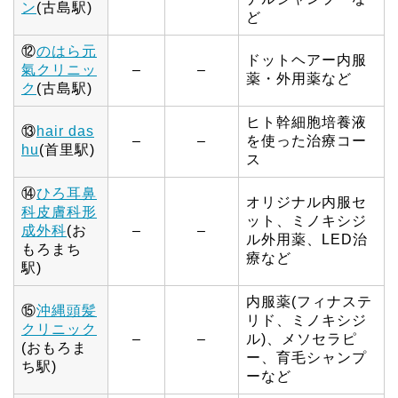
ン
(古島駅)
ど
⑫
のはら元
ドットヘアー内服
氣クリニッ
–
–
薬・外用薬など
ク
(古島駅)
ヒト幹細胞培養液
⑬
hair das
–
–
を使った治療コー
hu
(首里駅)
ス
⑭
ひろ耳鼻
オリジナル内服セ
科皮膚科形
ット、ミノキシジ
成外科
(お
–
–
ル外用薬、LED治
もろまち
療など
駅)
内服薬(フィナステ
⑮
沖縄頭髪
リド、ミノキシジ
クリニック
–
–
ル)、メソセラピ
(おもろま
ー、育毛シャンプ
ち駅)
ーなど