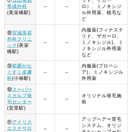
⑦
当山美容
リド、ザガー
形成外科
–
–
ロ）、ミノキシジ
(美栄橋駅)
ル外用薬、植毛な
ど
内服薬(フィナステ
⑧
宮城美容
リド、ザガーロ、
外科クリニ
–
–
ミノキシジル)、ミ
ック
(美栄
ノキシジル外用薬
橋駅)
など
⑨
那覇かな
内服薬(プロペシ
ぐすく皮膚
–
–
ア)、ミノキシジル
科
(小禄駅)
外用薬
⑩
スーパー
スカルプ発
オリジナル発毛施
–
–
毛センター
術
(安里駅)
アップヘアー育毛
⑪
アイリス
システム、オリジ
エステサロ
–
–
ナルシャンプーな