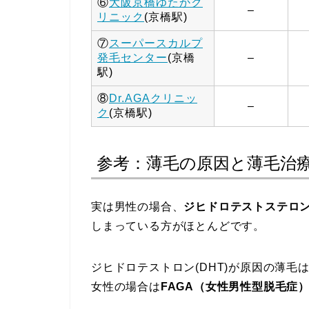
⑥
大阪京橋ゆたかク
–
リニック
(京橋駅)
⑦
スーパースカルプ
発毛センター
(京橋
–
駅)
⑧
Dr.AGAクリニッ
–
ク
(京橋駅)
参考：薄毛の原因と薄毛治
実は男性の場合、
ジヒドロテストステロン
しまっている方がほとんどです。
ジヒドロテストロン(DHT)が原因の薄毛
女性の場合は
FAGA（女性男性型脱毛症