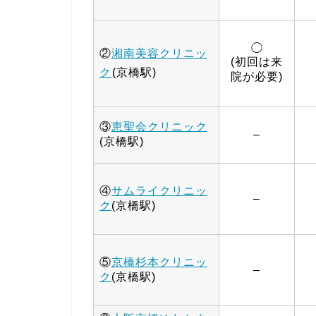
◯
②
湘南美容クリニッ
(初回は来
ク
(京橋駅)
院が必要)
③
恵聖会クリニック
–
(京橋駅)
④
サムライクリニッ
–
ク
(京橋駅)
⑤
京橋杉本クリニッ
–
ク
(京橋駅)