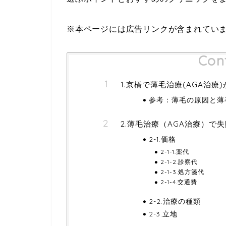
※本ページには広告リンクが含まれてい
Con
1.京橋で薄毛治療(AGA治
参考：薄毛の原因と薄
2.薄毛治療（AGA治療）で
2-1.価格
2-1-1.薬代
2-1-2.診察代
2-1-3.処方箋代
2-1-4.交通費
2-2.治療の種類
2-3.立地