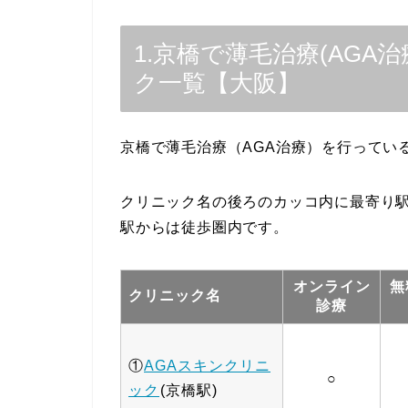
1.京橋で薄毛治療(AG
ク一覧【大阪】
京橋で薄毛治療（AGA治療）を行ってい
クリニック名の後ろのカッコ内に最寄り
駅からは徒歩圏内です。
オンライン
無
クリニック名
診療
①
AGAスキンクリニ
○
ック
(京橋駅)