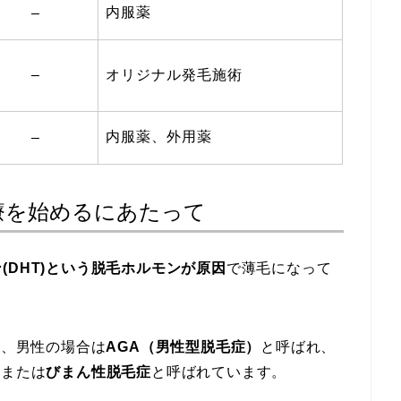
内服薬
–
–
オリジナル発毛施術
内服薬、外用薬
–
療を始めるにあたって
(DHT)という脱毛ホルモンが原因
で薄毛になって
は、男性の場合は
AGA（男性型脱毛症）
と呼ばれ、
）
または
びまん性脱毛症
と呼ばれています。