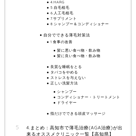
4.HARG
5.自毛植毛
6.人工毛植毛
7.サプリメント
8.シャンプー＆コンディショナー
自分でできる薄毛対策法
1.食事の改善
髪に悪い食べ物・飲み物
髪に良い食べ物・飲み物
良質な睡眠をとる
タバコをやめる
ストレスを与えない
正しい洗髪方法
シャンプー
コンディショナー・トリートメント
ドライヤー
指だけでできる頭皮マッサージ
4.まとめ：高知市で薄毛治療(AGA治療)が出
来るオススメクリニック一覧【高知県】