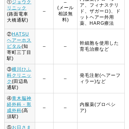
①
ジョウク
–
ア、フィナステリ
(メール
リニック
–
ド、ザガーロ)、ド
相談無
(路面電車
ットヘアー外用
料)
大橋通駅)
薬、HARG療法
②
HATSU
ヘアーホス
幹細胞を使用した
ピタル
(知
–
–
育毛治療など
寄町三丁目
駅)
③
横川ひふ
科クリニッ
発毛注射(ヘアーフ
–
–
ク
(田辺島
ィラー)など
通駅)
④
青木脳神
経外科・形
内服薬(プロペシ
–
–
成外科
(高
ア)
須駅)
⑤
お日さま