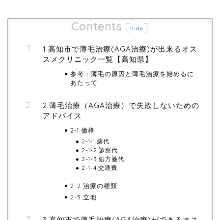
Contents
[
]
hide
1.高知市で薄毛治療(AGA治療)が出来るオス
スメクリニック一覧【高知県】
参考：薄毛の原因と薄毛治療を始めるに
あたって
2.薄毛治療（AGA治療）で失敗しないための
アドバイス
2-1.価格
2-1-1.薬代
2-1-2.診察代
2-1-3.処方箋代
2-1-4.交通費
2-2.治療の種類
2-3.立地
3.高知市で薄毛治療(AGA治療)ができるオス