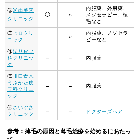
内服薬、外用薬、
②
湘南美容
◯
○
メソセラピー、植
クリニック
毛など
③
ヒロクリ
内服薬、メソセラ
–
○
ニック
ピーなど
④
ほり皮フ
科クリニッ
–
–
内服薬
ク
⑤
川口青木
うぶかた皮
内服薬
–
–
フ科クリニ
ック
⑥
さいぐさ
–
–
ドクターズヘア
クリニック
参考：薄毛の原因と薄毛治療を始めるにあたっ