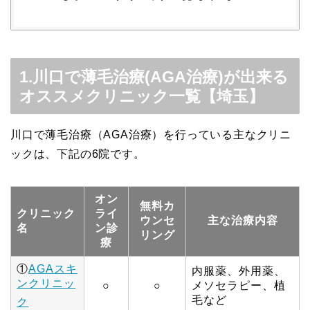
1.川口で薄毛治療(AGA治療)が出来る
オススメクリニック一覧【埼玉】
川口で薄毛治療（AGA治療）を行っている主なクリニ
ックは、下記の6院です。
オン
無料カ
クリニック
ライ
ウンセ
主な治療内容
名
ン診
リング
療
①
AGAスキ
内服薬、外用薬、
ンクリニッ
○
○
メソセラピー、植
毛など
ク