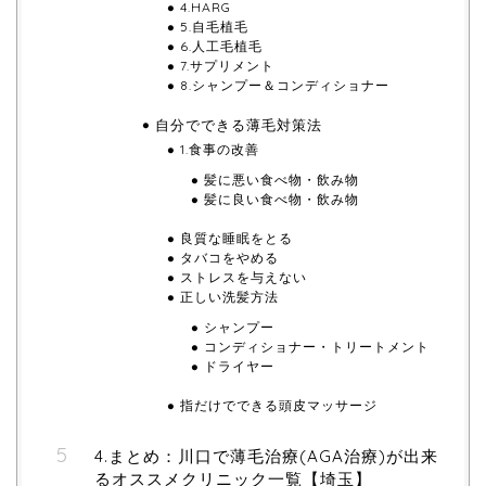
4.HARG
5.自毛植毛
6.人工毛植毛
7.サプリメント
8.シャンプー＆コンディショナー
自分でできる薄毛対策法
1.食事の改善
髪に悪い食べ物・飲み物
髪に良い食べ物・飲み物
良質な睡眠をとる
タバコをやめる
ストレスを与えない
正しい洗髪方法
シャンプー
コンディショナー・トリートメント
ドライヤー
指だけでできる頭皮マッサージ
4.まとめ：川口で薄毛治療(AGA治療)が出来
るオススメクリニック一覧【埼玉】