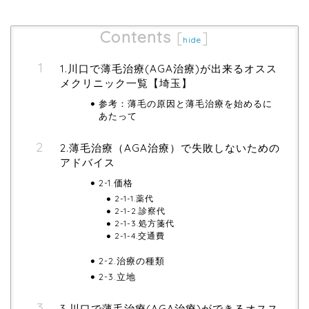
Contents
[
]
hide
1.川口で薄毛治療(AGA治療)が出来るオスス
メクリニック一覧【埼玉】
参考：薄毛の原因と薄毛治療を始めるに
あたって
2.薄毛治療（AGA治療）で失敗しないための
アドバイス
2-1.価格
2-1-1.薬代
2-1-2.診察代
2-1-3.処方箋代
2-1-4.交通費
2-2.治療の種類
2-3.立地
3.川口で薄毛治療(AGA治療)ができるオスス