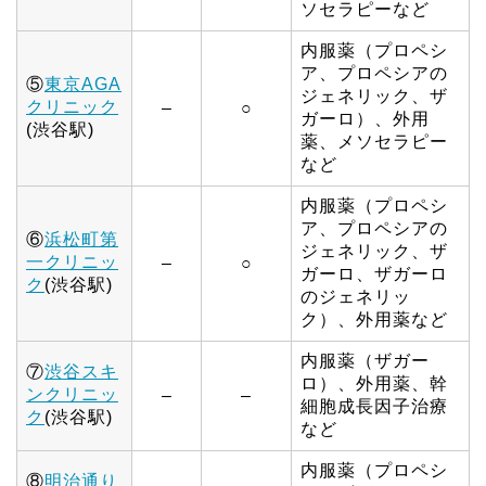
ソセラピーなど
内服薬（プロペシ
ア、プロペシアの
⑤
東京AGA
ジェネリック、ザ
クリニック
–
○
ガーロ）、外用
(渋谷駅)
薬、メソセラピー
など
内服薬（プロペシ
ア、プロペシアの
⑥
浜松町第
ジェネリック、ザ
一クリニッ
–
○
ガーロ、ザガーロ
ク
(渋谷駅)
のジェネリッ
ク）、外用薬など
内服薬（ザガー
⑦
渋谷スキ
ロ）、外用薬、幹
ンクリニッ
–
–
細胞成長因子治療
ク
(渋谷駅)
など
内服薬（プロペシ
⑧
明治通り