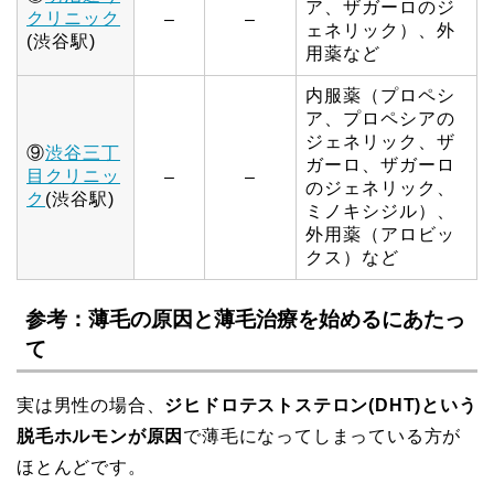
ア、ザガーロのジ
クリニック
–
–
ェネリック）、外
(渋谷駅)
用薬など
内服薬（プロペシ
ア、プロペシアの
ジェネリック、ザ
⑨
渋谷三丁
ガーロ、ザガーロ
目クリニッ
–
–
のジェネリック、
ク
(渋谷駅)
ミノキシジル）、
外用薬（アロビッ
クス）など
参考：薄毛の原因と薄毛治療を始めるにあたっ
て
実は男性の場合、
ジヒドロテストステロン(DHT)という
脱毛ホルモンが原因
で薄毛になってしまっている方が
ほとんどです。