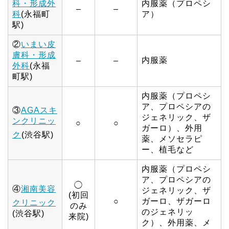
科・形成外
内服薬（プロペシ
–
–
科
(永福町
ア）
駅)
②
いまい皮
膚科・形成
内服薬
–
–
外科
(永福
町駅)
内服薬（プロペシ
ア、プロペシアの
③
AGAスキ
ジェネリック、ザ
ンクリニッ
○
○
ガーロ）、外用
ク
(渋谷駅)
薬、メソセラピ
ー、植毛など
内服薬（プロペシ
ア、プロペシアの
◯
④
湘南美容
ジェネリック、ザ
(初回
○
ガーロ、ザガーロ
クリニック
のみ
のジェネリッ
(渋谷駅)
来院)
ク）、外用薬、メ