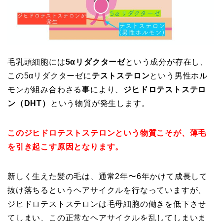
毛乳頭細胞には
5αリダクターゼ
という成分が存在し、
この5αリダクターゼに
テストステロン
という男性ホル
モンが組み合わさる事により、
ジヒドロテストステロ
ン（DHT）
という物質が発生します。
このジヒドロテストステロンという物質こそが、薄毛
を引き起こす原因となります。
新しく生えた髪の毛は、通常2年〜6年かけて成長して
抜け落ちるというヘアサイクルを行なっていますが、
ジヒドロテストステロンは毛母細胞の働きを低下させ
てしまい、この正常なヘアサイクルを乱してしまいま