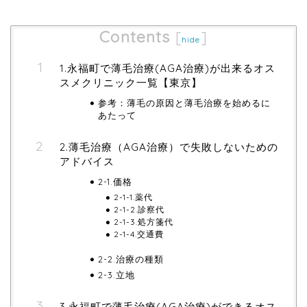
Contents
[
]
hide
1.永福町で薄毛治療(AGA治療)が出来るオス
スメクリニック一覧【東京】
参考：薄毛の原因と薄毛治療を始めるに
あたって
2.薄毛治療（AGA治療）で失敗しないための
アドバイス
2-1.価格
2-1-1.薬代
2-1-2.診察代
2-1-3.処方箋代
2-1-4.交通費
2-2.治療の種類
2-3.立地
3.永福町で薄毛治療(AGA治療)ができるオス